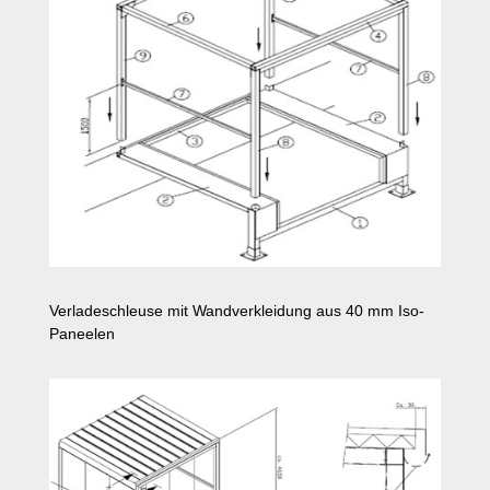
Verladeschleuse mit Wandverkleidung aus 40 mm Iso-
Paneelen