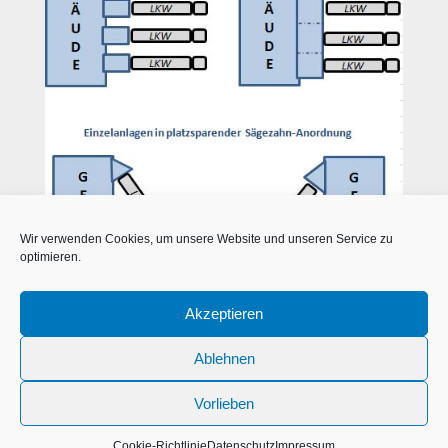
Wir verwenden Cookies, um unsere Website und unseren Service zu
optimieren.
Akzeptieren
Ablehnen
Vorlieben
Impressum
Datenschutz
Cookie Richtlinie
Cookie-Richtlinie
Datenschutz
Impressum