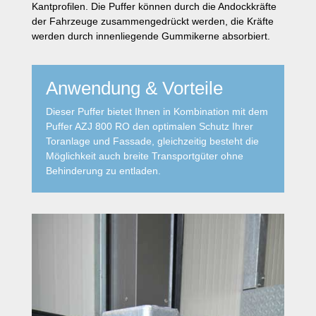
Kantprofilen.
Die Puffer können durch die Andockkräfte
der Fahrzeuge zusammengedrückt werden, die Kräfte
werden durch innenliegende Gummikerne absorbiert.
Anwendung & Vorteile
Dieser Puffer bietet Ihnen in Kombination mit dem
Puffer AZJ 800 RO den optimalen Schutz Ihrer
Toranlage und Fassade, gleichzeitig besteht die
Möglichkeit auch breite Transportgüter ohne
Behinderung zu entladen.