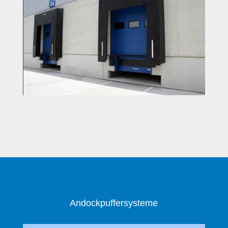
Andockpuffersysteme