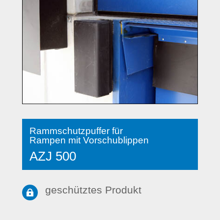
Rammschutzpuffer für
Rampen mit Vorschublippen
AZJ 500
geschütztes Produkt
