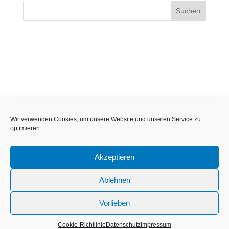
Wir verwenden Cookies, um unsere Website und unseren Service zu
optimieren.
Akzeptieren
Ablehnen
Vorlieben
Impressum
Datenschutz
Cookie Richtlinie
Cookie-Richtlinie
Datenschutz
Impressum