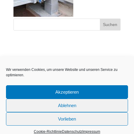
Wir verwenden Cookies, um unsere Website und unseren Service zu
optimieren.
Akzeptieren
Ablehnen
Vorlieben
Impressum
Datenschutz
Cookie Richtlinie
Cookie-Richtlinie
Datenschutz
Impressum